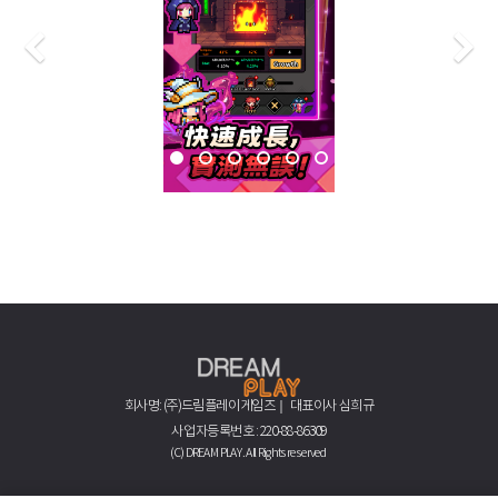
Previous
N
회사명: (주)드림플레이게임즈｜ 대표이사 심희규
사업자등록번호 : 220-88-86309
(C) DREAM PLAY. All Rights reserved